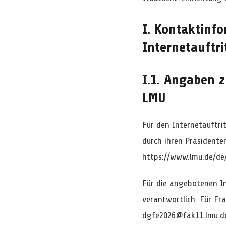
I. Kontaktin
Internetauftri
I.1. Angaben 
LMU
Für den Internetauftri
durch ihren Präsidente
https://www.lmu.de/de
Für die angebotenen I
verantwortlich. Für Fr
dgfe2026@fak11.lmu.de