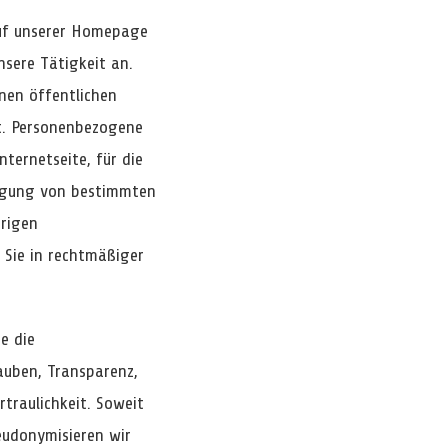
 auf unserer Homepage
nsere Tätigkeit an.
nen öffentlichen
it. Personenbezogene
nternetseite, für die
ringung von bestimmten
brigen
 Sie in rechtmäßiger
e die
auben, Transparenz,
traulichkeit. Soweit
eudonymisieren wir