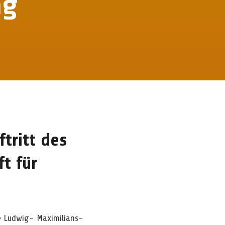
ng
tritt des
t für
ie Ludwig- Maximilians-