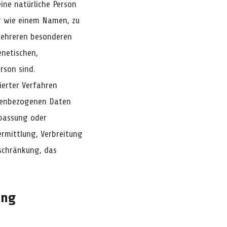
 eine natürliche Person
ng wie einem Namen, zu
mehreren besonderen
enetischen,
erson sind.
ierter Verfahren
nenbezogenen Daten
npassung oder
rmittlung, Verbreitung
nschränkung, das
ung