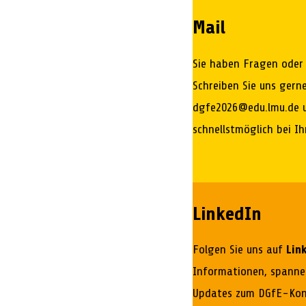
Mail
Sie haben Fragen oder
Schreiben Sie uns gern
dgfe2026@edu.lmu.de u
schnellstmöglich bei Ih
LinkedIn
Folgen Sie uns auf
Lin
Informationen, spanne
Updates zum DGfE-Kong