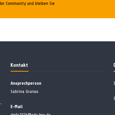
 der Community und bleiben Sie
Kontakt
Ansprechperson
Sabrina Grunau
E-Mail
dgfe2026@edu.lmu.de