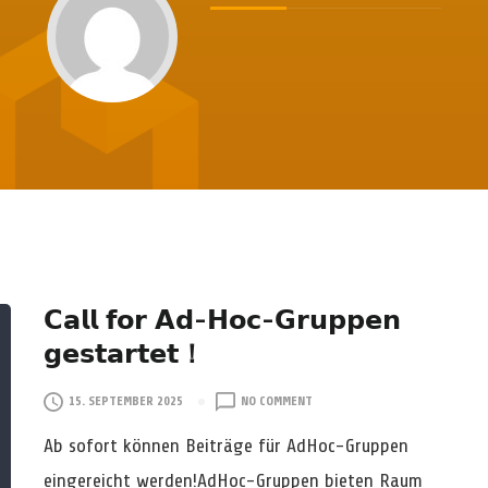
𝗖𝗮𝗹𝗹 𝗳𝗼𝗿 𝗔𝗱-𝗛𝗼𝗰-𝗚𝗿𝘂𝗽𝗽𝗲𝗻
𝗴𝗲𝘀𝘁𝗮𝗿𝘁𝗲𝘁！
O
15. SEPTEMBER 2025
NO COMMENT
N
Ab sofort können Beiträge für AdHoc-Gruppen
𝗖
𝗮
eingereicht werden!AdHoc-Gruppen bieten Raum