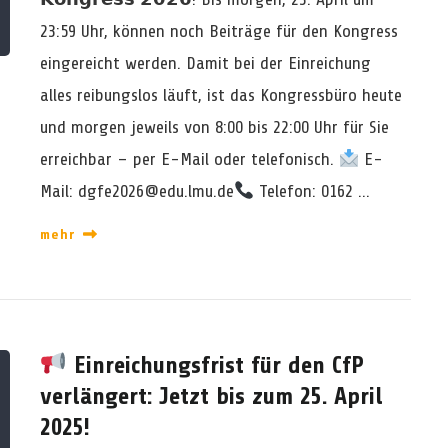
I
R
23:59 Uhr, können noch Beiträge für den Kongress
C
E
eingereicht werden. Damit bei der Einreichung
H
S
B
S
alles reibungslos läuft, ist das Kongressbüro heute
A
2
und morgen jeweils von 8:00 bis 22:00 Uhr für Sie
R
0
K
2
erreichbar – per E-Mail oder telefonisch.
E-
E
6
I
Mail: dgfe2026@edu.lmu.de
Telefon: 0162 …
G
T
E
K
S
mehr
O
T
N
A
G
R
R
T
E
E
S
T
Einreichungsfrist für den CfP
S
verlängert: Jetzt bis zum 25. April
B
Ü
2025!
R