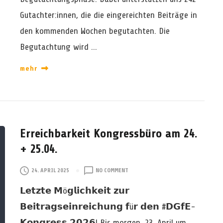
T
Gutachter:innen, die die eingereichten Beiträge in
U
N
den kommenden Wochen begutachten. Die
G
S
Begutachtung wird …
P
H
mehr
A
S
E
Z
U
M
Erreichbarkeit Kongressbüro am 24.
D
+ 25.04.
G
F
O
24. APRIL 2025
NO COMMENT
E
N
-
𝗟𝗲𝘁𝘇𝘁𝗲 𝗠ö𝗴𝗹𝗶𝗰𝗵𝗸𝗲𝗶𝘁 𝘇𝘂𝗿
E
K
R
O
𝗕𝗲𝗶𝘁𝗿𝗮𝗴𝘀𝗲𝗶𝗻𝗿𝗲𝗶𝗰𝗵𝘂𝗻𝗴 𝗳ü𝗿 𝗱𝗲𝗻 #𝗗𝗚𝗳𝗘-
R
N
𝗞𝗼𝗻𝗴𝗿𝗲𝘀𝘀 𝟮𝟬𝟮𝟲! Bis morgen, 23. April um
E
G