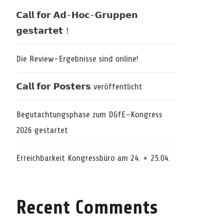
𝗖𝗮𝗹𝗹 𝗳𝗼𝗿 𝗔𝗱-𝗛𝗼𝗰-𝗚𝗿𝘂𝗽𝗽𝗲𝗻
𝗴𝗲𝘀𝘁𝗮𝗿𝘁𝗲𝘁！
Die Review-Ergebnisse sind online!
𝗖𝗮𝗹𝗹 𝗳𝗼𝗿 𝗣𝗼𝘀𝘁𝗲𝗿𝘀 veröffentlicht
Begutachtungsphase zum DGfE-Kongress
2026 gestartet
Erreichbarkeit Kongressbüro am 24. + 25.04.
Recent Comments