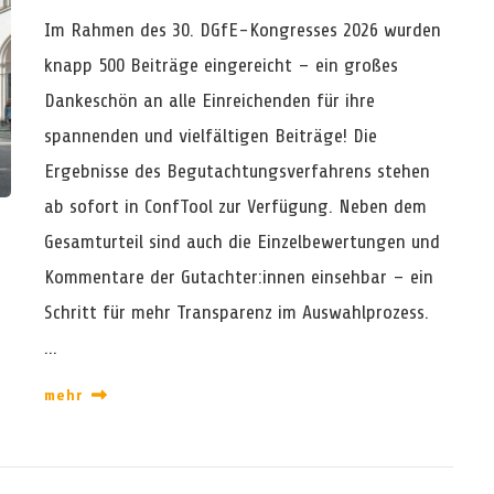
N
𝘁
Im Rahmen des 30. DGfE-Kongresses 2026 wurden
D
𝗮
I
knapp 500 Beiträge eingereicht – ein großes
𝗿
E
𝘁
Dankeschön an alle Einreichenden für ihre
R
𝗲
E
spannenden und vielfältigen Beiträge! Die
𝘁
V
！
Ergebnisse des Begutachtungsverfahrens stehen
I
E
ab sofort in ConfTool zur Verfügung. Neben dem
W
Gesamturteil sind auch die Einzelbewertungen und
-
E
Kommentare der Gutachter:innen einsehbar – ein
R
G
Schritt für mehr Transparenz im Auswahlprozess.
E
…
B
N
mehr
I
S
S
E
S