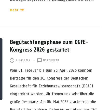
R
Ö
mehr
F
F
E
N
T
L
Begutachtungsphase zum DGfE-
I
Kongress 2026 gestartet
C
H
O
T
6. MAI 2025
NO COMMENT
N
Vom 01. Februar bis zum 25. April 2025 konnten
B
E
Beiträge für den 30. Kongress der Deutschen
G
Gesellschaft für Erziehungswissenschaft (DGfE)
U
T
eingereicht werden. Wir freuen uns sehr über die
A
große Resonanz: Am 06. Mai 2025 startet nun die
C
H
Begutachtungsphase. Dabei unterstützen uns 242