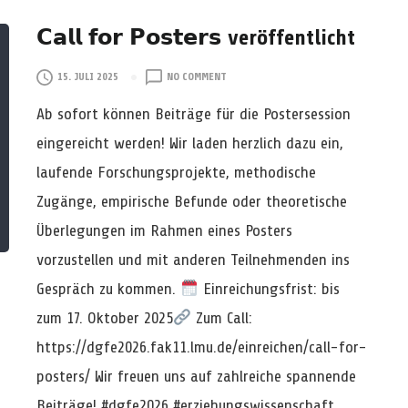
I
𝗖𝗮𝗹𝗹 𝗳𝗼𝗿 𝗣𝗼𝘀𝘁𝗲𝗿𝘀 veröffentlicht
N
D
O
O
15. JULI 2025
NO COMMENT
N
N
Ab sofort können Beiträge für die Postersession
L
𝗖
I
𝗮
eingereicht werden! Wir laden herzlich dazu ein,
N
𝗹
laufende Forschungsprojekte, methodische
E
𝗹
!
𝗳
Zugänge, empirische Befunde oder theoretische
𝗼
Überlegungen im Rahmen eines Posters
𝗿
𝗣
vorzustellen und mit anderen Teilnehmenden ins
𝗼
Gespräch zu kommen.
Einreichungsfrist: bis
𝘀
𝘁
zum 17. Oktober 2025
Zum Call:
𝗲
𝗿
https://dgfe2026.fak11.lmu.de/einreichen/call-for-
𝘀
posters/ Wir freuen uns auf zahlreiche spannende
V
E
Beiträge! #dgfe2026 #erziehungswissenschaft …