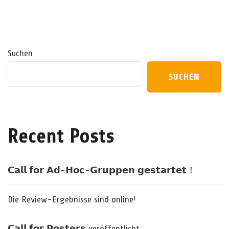
Suchen
SUCHEN
Recent Posts
𝗖𝗮𝗹𝗹 𝗳𝗼𝗿 𝗔𝗱-𝗛𝗼𝗰-𝗚𝗿𝘂𝗽𝗽𝗲𝗻 𝗴𝗲𝘀𝘁𝗮𝗿𝘁𝗲𝘁！
Die Review-Ergebnisse sind online!
𝗖𝗮𝗹𝗹 𝗳𝗼𝗿 𝗣𝗼𝘀𝘁𝗲𝗿𝘀 veröffentlicht