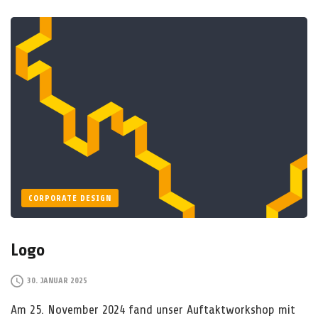
N
G
R
E
S
S
L
O
G
O
CORPORATE DESIGN
Logo
30. JANUAR 2025
Am 25. November 2024 fand unser Auftaktworkshop mit