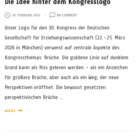
Die Idee hinter dem Kongresslogo
O
20. FEBRUAR 2025
NO COMMENT
N
Unser Logo für den 30. Kongress der Deutschen
D
I
Gesellschaft für Erziehungswissenschaft (22.–25. März
E
2026 in München) verweist auf zentrale Aspekte des
I
D
Kongressthemas: Brüche. Die goldene Linie auf dunklem
E
Grund kann als Riss gelesen werden – als ein Anzeichen
E
H
für größere Brüche, aber auch als ein Weg, der neue
I
Perspektiven eröffnet. Die bewusst gesetzten
N
T
perspektivischen Brüche …
E
R
mehr
D
E
M
K
O