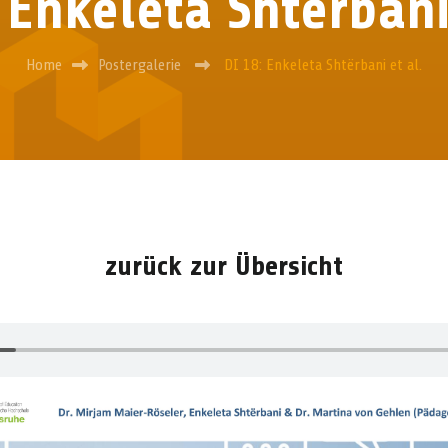
 Enkeleta Shtërbani
Home
Postergalerie
DI 18: Enkeleta Shtërbani et al.
zurück zur Übersicht